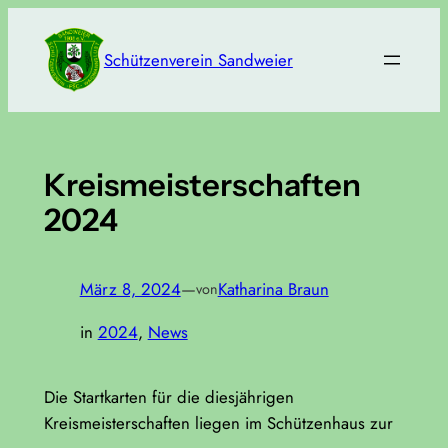
Zum
Inhalt
Schützenverein Sandweier
springen
Kreismeisterschaften
2024
März 8, 2024
—
Katharina Braun
von
in
2024
, 
News
Die Startkarten für die diesjährigen
Kreismeisterschaften liegen im Schützenhaus zur